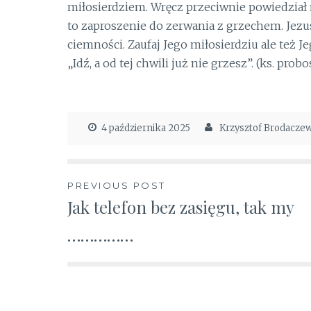
miłosierdziem. Wręcz przeciwnie powiedział 
to zaproszenie do zerwania z grzechem. Jezus
ciemności. Zaufaj Jego miłosierdziu ale też J
„Idź, a od tej chwili już nie grzesz”. (ks. prob
4 października 2025
Krzysztof Brodacze
Nawigacja
PREVIOUS POST
Jak telefon bez zasięgu, tak my
wpisu
……………