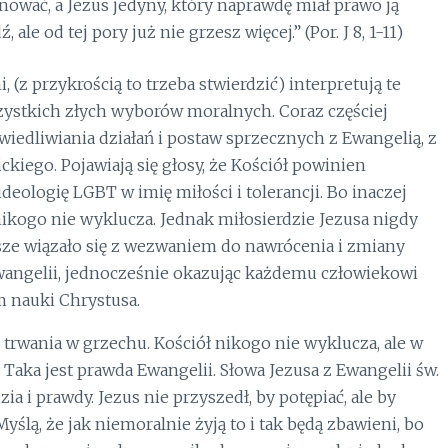
nować, a Jezus jedyny, który naprawdę miał prawo ją
 ale od tej pory już nie grzesz więcej.” (Por. J 8, 1-11)
 (z przykrością to trzeba stwierdzić) interpretują te
zystkich złych wyborów moralnych. Coraz częściej
awiedliwiania działań i postaw sprzecznych z Ewangelią, z
kiego. Pojawiają się głosy, że Kościół powinien
deologię LGBT w imię miłości i tolerancji. Bo inaczej
 nikogo nie wyklucza. Jednak miłosierdzie Jezusa nigdy
wsze wiązało się z wezwaniem do nawrócenia i zmiany
Ewangelii, jednocześnie okazując każdemu człowiekowi
m nauki Chrystusa.
 trwania w grzechu. Kościół nikogo nie wyklucza, ale w
Taka jest prawda Ewangelii. Słowa Jezusa z Ewangelii św.
ia i prawdy. Jezus nie przyszedł, by potępiać, ale by
yślą, że jak niemoralnie żyją to i tak będą zbawieni, bo