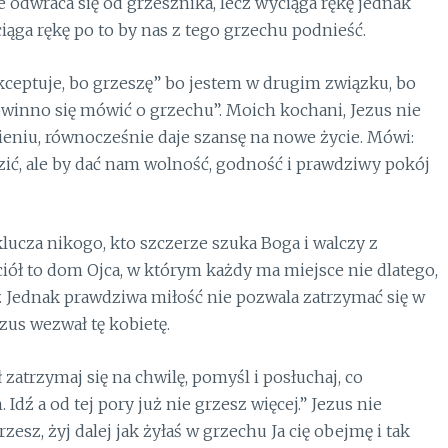
 odwraca się od grzesznika, lecz wyciąga rękę jednak
ciąga rękę po to by nas z tego grzechu podnieść.
akceptuje, bo grzeszę” bo jestem w drugim związku, bo
owinno się mówić o grzechu”. Moich kochani, Jezus nie
eniu, równocześnie daje szansę na nowe życie. Mówi:
dzić, ale by dać nam wolność, godność i prawdziwy pokój
lucza nikogo, kto szczerze szuka Boga i walczy z
ół to dom Ojca, w którym każdy ma miejsce nie dlatego,
ny. Jednak prawdziwa miłość nie pozwala zatrzymać się w
zus wezwał tę kobietę.
 zatrzymaj się na chwilę, pomyśl i posłuchaj, co
Idź a od tej pory już nie grzesz więcej.” Jezus nie
rzesz, żyj dalej jak żyłaś w grzechu Ja cię obejmę i tak