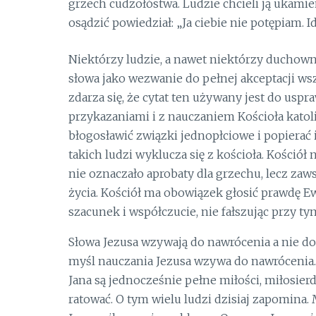
grzech cudzołóstwa. Ludzie chcieli ją ukamie
osądzić powiedział: „Ja ciebie nie potępiam. Idź,
Niektórzy ludzie, a nawet niektórzy duchowni,
słowa jako wezwanie do pełnej akceptacji ws
zdarza się, że cytat ten używany jest do uspr
przykazaniami i z nauczaniem Kościoła katolic
błogosławić związki jednopłciowe i popierać i
takich ludzi wyklucza się z kościoła. Kościół
nie oznaczało aprobaty dla grzechu, lecz za
życia. Kościół ma obowiązek głosić prawdę 
szacunek i współczucie, nie fałszując przy ty
Słowa Jezusa wzywają do nawrócenia a nie do
myśl nauczania Jezusa wzywa do nawrócenia. 
Jana są jednocześnie pełne miłości, miłosierdz
ratować. O tym wielu ludzi dzisiaj zapomina. M