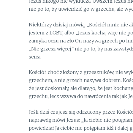
Jezus nikogo nie wyklucza. Owszem Jezus nie
nie po to, by utwierdzić go w grzechu, ale wy
Niektórzy dzisiaj mówią: „Kościół mnie nie 
jestem z LGBT, albo „Jezus kocha, więc nie p
zamyka oczu na zło On nazywa grzech po imi
„Nie grzesz więcej” nie po to, by nas zawsty
serca.
Kościół, choć złożony z grzeszników, nie wyk
grzechem, a nie grzech nazywa dobrem. Kości
że jest doskonały, ale dlatego, że jest kocha
grzechu, lecz wzywa do nawrócenia tak jak Je
Jeśli dziś czujesz się odrzucony przez Kościół
naprawdę mówi Jezus: „Ja ciebie nie potępiam. 
powiedział Ja ciebie nie potępiam idź i dalej g