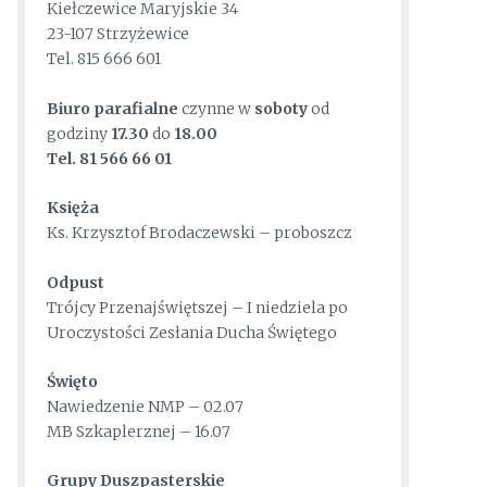
Kiełczewice Maryjskie 34
23-107 Strzyżewice
Tel. 815 666 601
Biuro parafialn
e
czynne w
soboty
od
godziny
17.30
do
18.00
Tel.
81 566 66 01
Księża
Ks. Krzysztof Brodaczewski – proboszcz
Odpust
Trójcy Przenajświętszej – I niedziela po
Uroczystości Zesłania Ducha Świętego
Święto
Nawiedzenie NMP – 02.07
MB Szkaplerznej – 16.07
Grupy Duszpasterskie